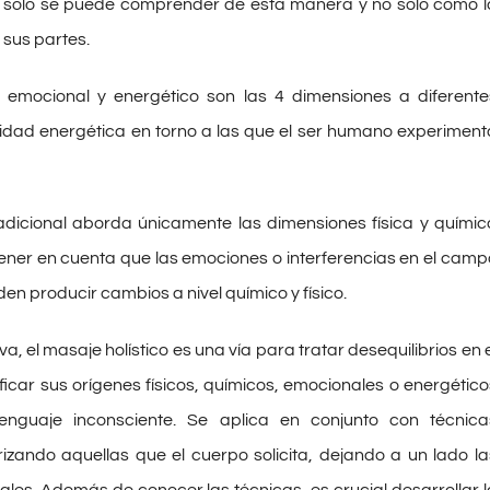
 solo se puede comprender de esta manera y no solo como l
sus partes.
o, emocional y energético son las 4 dimensiones a diferente
sidad energética en torno a las que el ser humano experiment
adicional aborda únicamente las dimensiones física y químic
tener en cuenta que las emociones o interferencias en el camp
en producir cambios a nivel químico y físico.
a, el masaje holístico es una vía para tratar desequilibrios en e
ificar sus orígenes físicos, químicos, emocionales o energético
lenguaje inconsciente. Se aplica en conjunto con técnica
izando aquellas que el cuerpo solicita, dejando a un lado la
les. Además de conocer las técnicas, es crucial desarrollar l