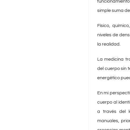
funcionamiento
simple suma de 
Físico, químic
niveles de den
la realidad.
La medicina tr
del cuerpo sin 
energético pued
En mi perspectiv
cuerpo al ident
a través del 
manuales, prior
creencias menta