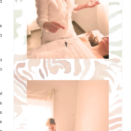
a
s
a
a
o
l
s
s
s
a