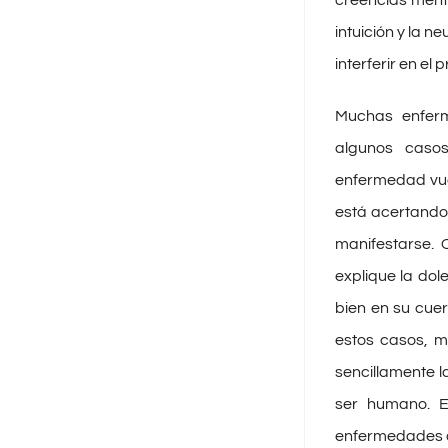
intuición y la n
interferir en el
Muchas enferm
algunos casos
enfermedad vuel
está acertando 
manifestarse. 
explique la dol
bien en su cue
estos casos, m
sencillamente l
ser humano. E
enfermedades o