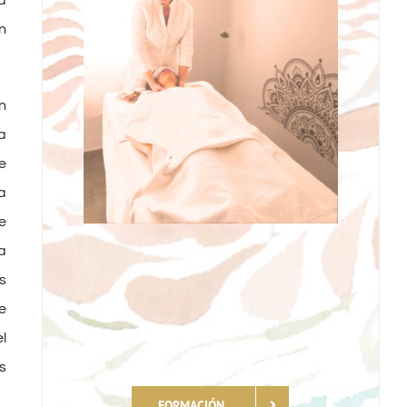
n
n
a
e
a
e
a
s
e
l
s
FORMACIÓN