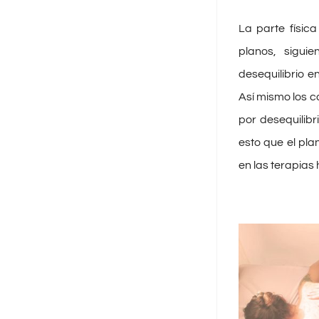
La parte físic
planos, sigui
desequilibrio e
Así mismo los 
por desequilibr
esto que el pl
en las terapias h