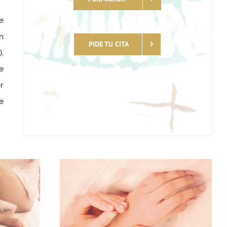
e
n
PIDE TU CITA
.
e
r
e